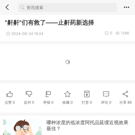
"鼾鼾"们有救了——止鼾药新选择
0
1266
2024-06-24 16:24
点赞
0
反对
0
举报 0
收藏 0
打赏
0
评论
0
分享
86
哪种浓度的低浓度阿托品延缓近视效果
最佳？