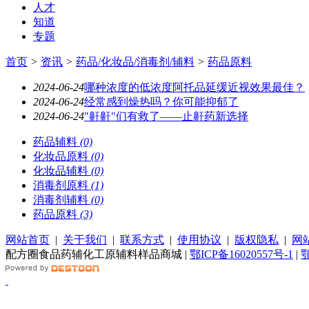
人才
知道
专题
首页
>
资讯
>
药品/化妆品/消毒剂/辅料
>
药品原料
2024-06-24
哪种浓度的低浓度阿托品延缓近视效果最佳？
2024-06-24
经常感到燥热吗？你可能抑郁了
2024-06-24
"鼾鼾"们有救了——止鼾药新选择
药品辅料
(0)
化妆品原料
(0)
化妆品辅料
(0)
消毒剂原料
(1)
消毒剂辅料
(0)
药品原料
(3)
网站首页
|
关于我们
|
联系方式
|
使用协议
|
版权隐私
|
网
配方圈食品药辅化工原辅料样品商城 |
鄂ICP备16020557号-1
|
鄂