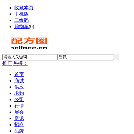
收藏本页
手机版
二维码
购物车
(
0
)
推广
热搜：
首页
商城
供应
求购
公司
行情
展会
资讯
招商
品牌