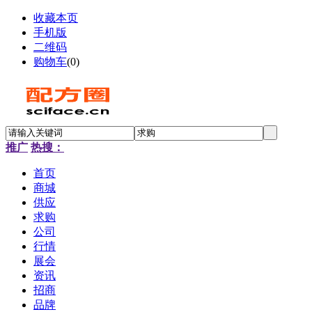
收藏本页
手机版
二维码
购物车
(
0
)
推广
热搜：
首页
商城
供应
求购
公司
行情
展会
资讯
招商
品牌